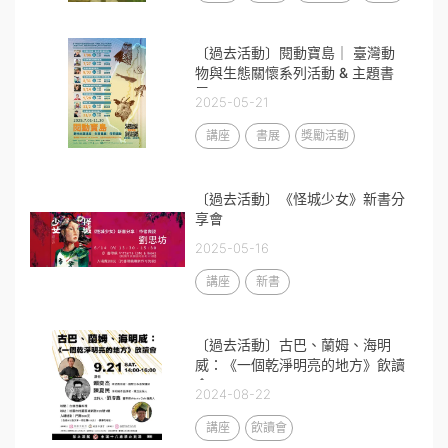
〔過去活動〕閱動寶島｜ 臺灣動
物與生態關懷系列活動 & 主題書
展
2025-05-21
講座
書展
獎勵活動
〔過去活動〕《怪城少女》新書分
享會
2025-05-16
講座
新書
〔過去活動〕古巴、蘭姆、海明
威：《一個乾淨明亮的地方》飲讀
會
2024-08-22
講座
飲讀會