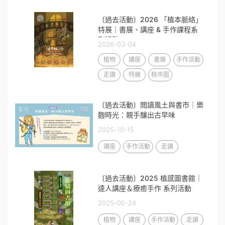
〔過去活動〕2026 「植本脈絡」
特展｜書展、講座 & 手作課程系
列活動
2026-03-04
植物
講座
書展
手作活動
走讀
特展
桃市圖
〔過去活動〕閲讀風土與書市｜樂
麴時光：親手釀出古早味
2025-10-15
講座
手作活動
走讀
〔過去活動〕2025 植感圖書館｜
達人講座＆療癒手作 系列活動
2025-05-24
植物
講座
手作活動
走讀