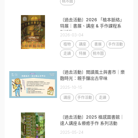
桃市圖
〔過去活動〕2026 「植本脈絡」
特展｜書展、講座 & 手作課程系
列活動
2026-03-04
植物
講座
書展
手作活動
走讀
特展
桃市圖
〔過去活動〕閲讀風土與書市｜樂
麴時光：親手釀出古早味
2025-10-15
講座
手作活動
走讀
〔過去活動〕2025 植感圖書館｜
達人講座＆療癒手作 系列活動
2025-05-24