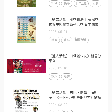
植物
講座
手作活動
走讀
〔過去活動〕閱動寶島｜ 臺灣動
物與生態關懷系列活動 & 主題書
展
2025-05-21
講座
書展
獎勵活動
〔過去活動〕《怪城少女》新書分
享會
2025-05-16
講座
新書
〔過去活動〕古巴、蘭姆、海明
威：《一個乾淨明亮的地方》飲讀
會
2024-08-22