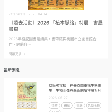
vittariacafe | 2026-04-14
〔過去活動〕2026 「植本脈絡」特展｜書展
書單
2026年植感圖書館續集，書帶蕨與桃園市立圖書館合
作，跟隨各⋯
閱讀更多 ->
最新消息
以筆觸採樣：在冊頁間重構生態現
場｜生物圖像與藝術閱讀推廣系列
活動 & 主題書展
2026-05-27
植物
講座
書展
獎勵活動