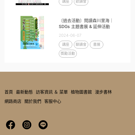
講座
飲讀會
〔過去活動〕閱讀森川里海｜
SDGs 主題書展 & 延伸活動
2024-06-07
講座
聊讀會
書展
獎勵活動
首頁
最新動態
訪客資訊 ＆ 菜單
植物圖書館
漫步書林
網路商店
關於我們
客服中心